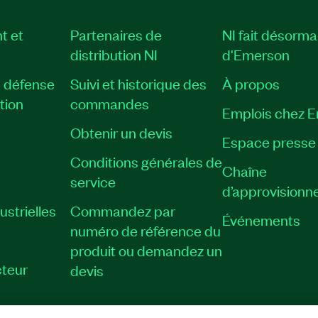
t et
Partenaires de
NI fait désorma
distribution NI
d'Emerson
, défense
Suivi et historique des
À propos
tion
commandes
Emplois chez 
Obtenir un devis
Espace presse
Conditions générales de
Chaîne
service
d’approvisionn
strielles
Commandez par
Événements
numéro de référence du
produit ou demandez un
teur
devis