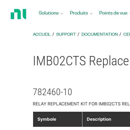
Revenir
à
Solutions
Produits
Points de vue
la
page
d’accueil
ACCUEIL
SUPPORT
DOCUMENTATION
CE
IMB02CTS Replaceme
782460-10
RELAY REPLACEMENT KIT FOR IMB02CTS RELA
Symbole
Description