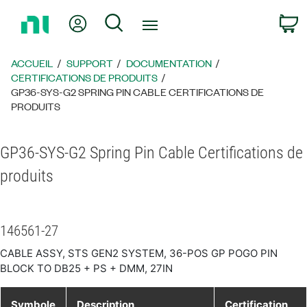
Revenir
Mon compte
Rechercher
P
à
la
page
ACCUEIL
SUPPORT
DOCUMENTATION
d’accueil
CERTIFICATIONS DE PRODUITS
GP36-SYS-G2 SPRING PIN CABLE CERTIFICATIONS DE
PRODUITS
GP36-SYS-G2 Spring Pin Cable Certifications de
produits
146561-27
CABLE ASSY, STS GEN2 SYSTEM, 36-POS GP POGO PIN
BLOCK TO DB25 + PS + DMM, 27IN
Symbole
Description
Certification