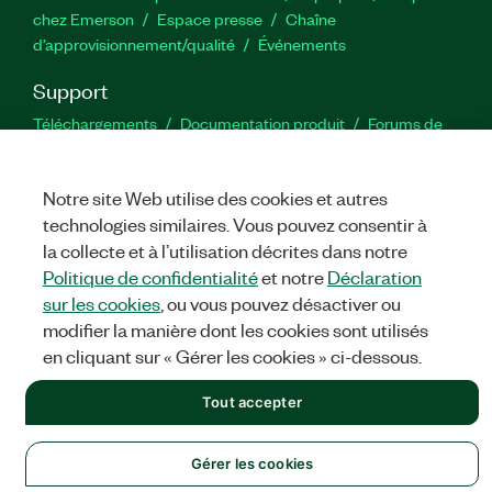
chez Emerson
Espace presse
Chaîne
d’approvisionnement/qualité
Événements
Support
Téléchargements
Documentation produit
Forums de
discussion
Activer un produit
Soumettre une demande de
service
Commentaires sur le site
Notre site Web utilise des cookies et autres
technologies similaires. Vous pouvez consentir à
Twitter
YouTube
Faceb
In
la collecte et à l’utilisation décrites dans notre
Politique de confidentialité
et notre
Déclaration
sur les cookies
, ou vous pouvez désactiver ou
modifier la manière dont les cookies sont utilisés
©
NATIONAL INSTRUMENTS CORP. TOUS DROITS RÉSERVÉS.
en cliquant sur « Gérer les cookies » ci-dessous.
MENTIONS LÉGALES
|
IMPRINT
|
CONFIDENTIALITÉ
|
Gérer
les cookies
Tout accepter
Gérer les cookies