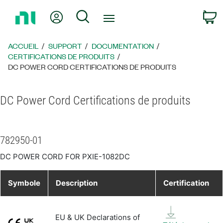
Revenir
Mon compte
Rechercher
P
à
la
page
ACCUEIL
SUPPORT
DOCUMENTATION
d’accueil
CERTIFICATIONS DE PRODUITS
DC POWER CORD CERTIFICATIONS DE PRODUITS
DC Power Cord Certifications de produits
782950-01
DC POWER CORD FOR PXIE-1082DC
Symbole
Description
Certification
EU & UK Declarations of