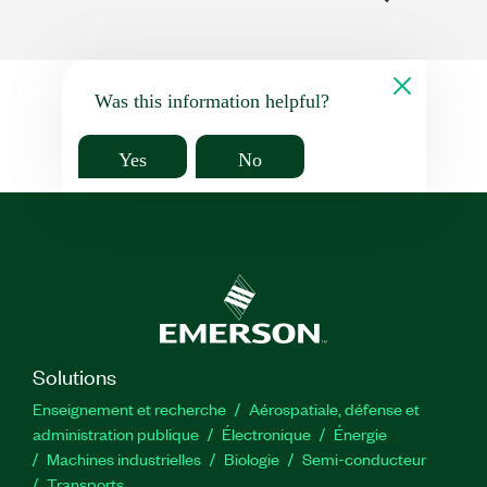
Was this information helpful?
Yes
No
Solutions
Enseignement et recherche
Aérospatiale, défense et
administration publique
Électronique
Énergie​
Machines industrielles
Biologie
Semi-conducteur
Transports