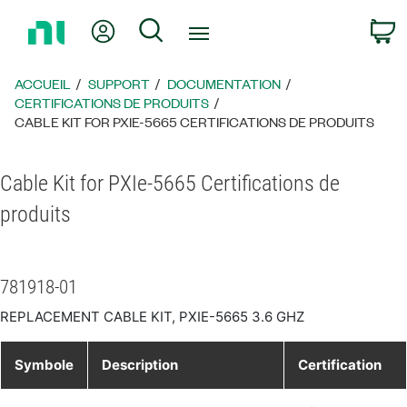
Revenir
Mon compte
Rechercher
P
à
la
page
ACCUEIL
SUPPORT
DOCUMENTATION
d’accueil
CERTIFICATIONS DE PRODUITS
CABLE KIT FOR PXIE-5665 CERTIFICATIONS DE PRODUITS
Cable Kit for PXIe-5665 Certifications de
produits
781918-01
REPLACEMENT CABLE KIT, PXIE-5665 3.6 GHZ
Symbole
Description
Certification