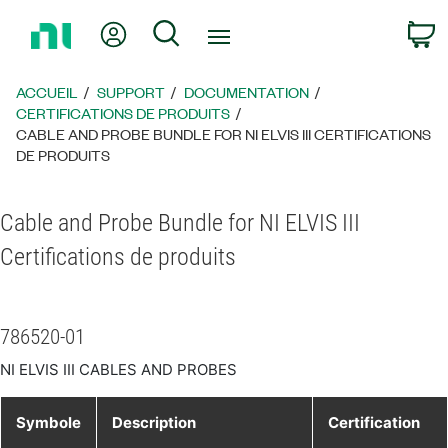
Revenir
Mon compte
Rechercher
P
à
la
page
ACCUEIL
SUPPORT
DOCUMENTATION
d’accueil
CERTIFICATIONS DE PRODUITS
CABLE AND PROBE BUNDLE FOR NI ELVIS III CERTIFICATIONS
DE PRODUITS
Cable and Probe Bundle for NI ELVIS III
Certifications de produits
786520-01
NI ELVIS III CABLES AND PROBES
Symbole
Description
Certification