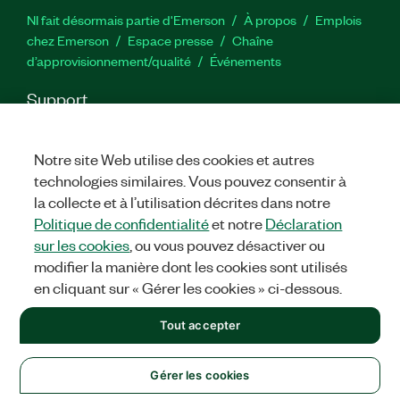
NI fait désormais partie d'Emerson
À propos
Emplois
chez Emerson
Espace presse
Chaîne
d’approvisionnement/qualité
Événements
Support
Téléchargements
Documentation produit
Forums de
discussion
Activer un produit
Soumettre une demande de
Notre site Web utilise des cookies et autres
service
Commentaires sur le site
technologies similaires. Vous pouvez consentir à
la collecte et à l’utilisation décrites dans notre
Twitter
YouTube
Faceb
In
Politique de confidentialité
et notre
Déclaration
sur les cookies
, ou vous pouvez désactiver ou
modifier la manière dont les cookies sont utilisés
en cliquant sur « Gérer les cookies » ci-dessous.
©
2026
NATIONAL INSTRUMENTS CORP. TOUS DROITS RÉSERVÉS.
+1 877 388 1952
Tout accepter
MENTIONS LÉGALES
|
IMPRINT
|
CONFIDENTIALITÉ
|
Gérer
les cookies
United States
Gérer les cookies