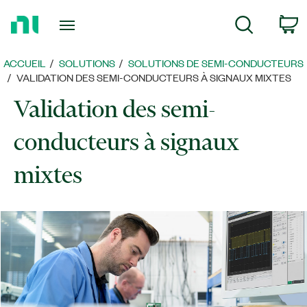
Revenir
P
Recherche
à
la
page
ACCUEIL
SOLUTIONS
SOLUTIONS DE SEMI-CONDUCTEURS
d’accueil
​VALIDATION DES SEMI-CONDUCTEURS À SIGNAUX MIXTES
Validation des semi-
conducteurs à signaux
mixtes