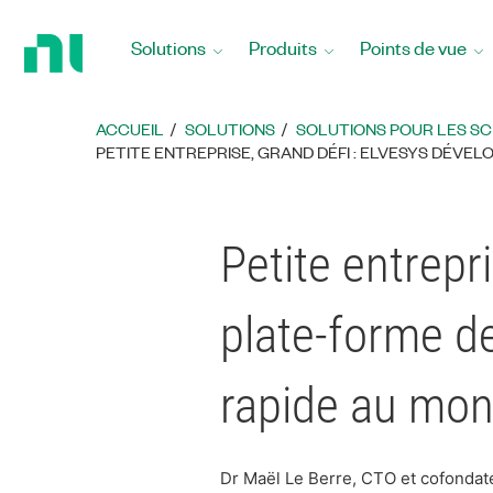
Revenir
à
Solutions
Produits
Points de vue
la
page
d’accueil
ACCUEIL
SOLUTIONS
SOLUTIONS POUR LES SCI
PETITE ENTREPRISE, GRAND DÉFI : ELVESYS DÉVE
Petite entrepr
plate-forme d
rapide au mo
Dr Maël Le Berre, CTO et cofondat