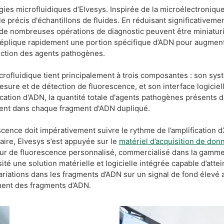
ies microfluidiques d’Elvesys. Inspirée de la microélectronique
précis d'échantillons de fluides. En réduisant significativement 
 de nombreuses opérations de diagnostic peuvent être miniatur
 réplique rapidement une portion spécifique d’ADN pour augmen
étection des agents pathogènes.
icrofluidique tient principalement à trois composantes : son sys
sure et de détection de fluorescence, et son interface logiciel
cation d'ADN, la quantité totale d'agents pathogènes présents d
cent dans chaque fragment d'ADN dupliqué.
cence doit impérativement suivre le rythme de l’amplification
faire, Elvesys s’est appuyée sur le
matériel d’acquisition de don
r de fluorescence personnalisé, commercialisé dans la gamme E
té une solution matérielle et logicielle intégrée capable d’attei
ariations dans les fragments d’ADN sur un signal de fond élevé 
ment des fragments d’ADN.