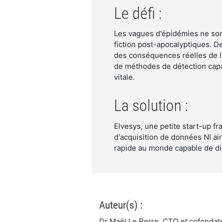
Le défi :
Les vagues d'épidémies ne so
fiction post-apocalyptiques. Des
des conséquences réelles de l
de méthodes de détection capa
vitale.
La solution :
Elvesys, une petite start-up f
d'acquisition de données NI ai
rapide au monde capable de dia
Auteur(s) :
Dr Maël Le Berre, CTO et cofondat