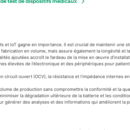
 de test de dispositifs médicaux
 et IoT gagne en importance. Il est crucial de maintenir une str
fabrication en volume, mais assure également la longévité et la
lités ajoutées accroît le fardeau de la mise en œuvre d’installa
es élevées de l’électronique et des périphériques pour patients, 
 circuit ouvert (OCV), la résistance et l’impédance internes en co
 volume de production sans compromettre la conformité et la qual
nimiser la dégradation ultérieure de la batterie et les condi
r générer des analyses et des informations qui améliorent la pro