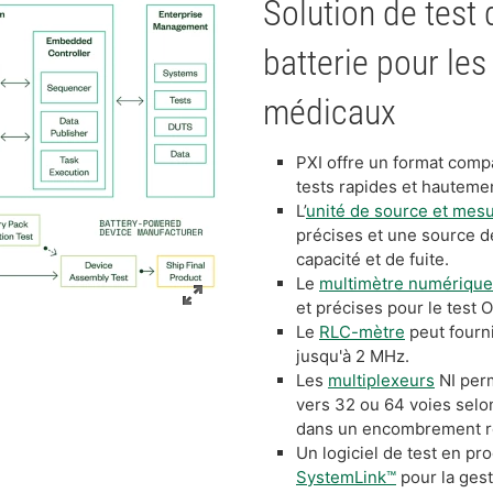
Solution de test 
batterie pour les
médicaux
PXI offre un format comp
tests rapides et hautemen
L’
unité de source et mes
précises et une source de
capacité et de fuite.
Le
multimètre numériqu
et précises pour le test 
Le
RLC-mètre
peut fourn
jusqu'à 2 MHz.
Les
multiplexeurs
NI perm
vers 32 ou 64 voies selo
dans un encombrement r
Un logiciel de test en pr
SystemLink™
pour la gest