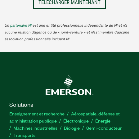
TÉLÉCHARGER MAINTENANT
Un
partenaire NI
est une entité professionnelle indépendante de NI et n’a
aucune relation d’agence ou de « joint-venture » et n’est membre d’aucune
association professionnelle incluant NI.
Solutions
Enseignement et recherche
Aérospatiale, défense et
administration publique
Électronique
Énergie​
Machines industrielles
Biologie
Semi-conducteur
Transports