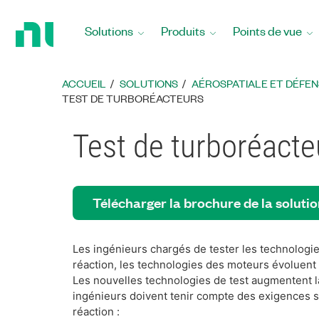
Revenir
à
Solutions
Produits
Points de vue
la
page
d’accueil
ACCUEIL
SOLUTIONS
AÉROSPATIALE ET DÉFEN
TEST DE TURBORÉACTEURS
Test de turboréacte
Télécharger la brochure de la soluti
Les ingénieurs chargés de tester les technologie
réaction, les technologies des moteurs évoluent
Les nouvelles technologies de test augmentent la
ingénieurs doivent tenir compte des exigences s
réaction :