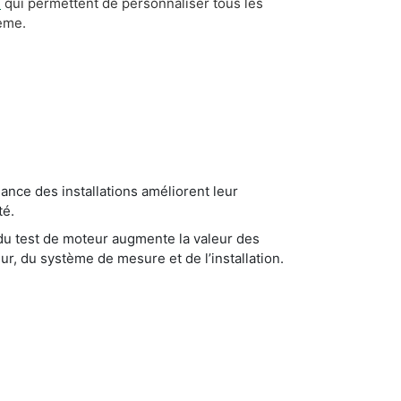
e
qui permettent de personnaliser tous les
ème.
lance des installations améliorent leur
té.
u test de moteur augmente la valeur des
, du système de mesure et de l’installation.