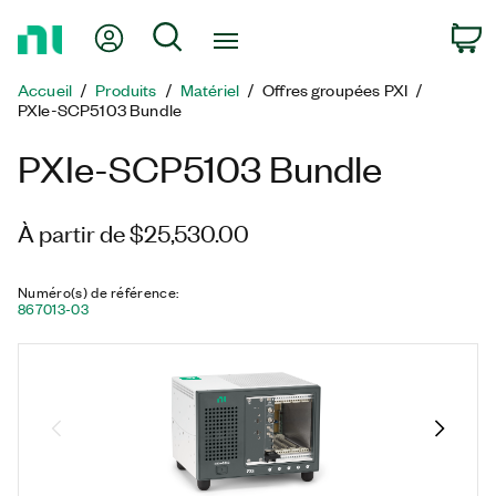
Revenir
Mon compte
Rechercher
P
à
la
Accueil
Produits
Matériel
Offres groupées PXI
page
PXIe-SCP5103 Bundle
d’accueil
PXIe-SCP5103 Bundle
À partir de $25,530.00
Numéro(s) de référence
:
867013-03