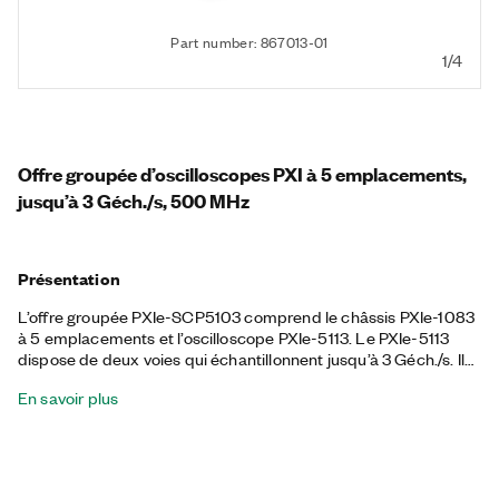
Part number: 867013-01
1/4
Offre groupée d’oscilloscopes PXI à 5 emplacements,
jusqu’à 3 Géch./s, 500 MHz
Présentation
L’offre groupée PXIe-SCP5103 comprend le châssis PXIe-1083
à 5 emplacements et l’oscilloscope PXIe-5113. Le PXIe-5113
dispose de deux voies qui échantillonnent jusqu’à 3 Géch./s. Il
dispose de modes de déclenchement, d’une large capacité de
En savoir plus
mémoire embarquée et d’un driver d’instruments qui inclut des
fonctions de flux de données et d’analyse, idéales pour les
applications avec des signaux rapides qui nécessitent une
bande passante analogique allant jusqu’à 500 MHz et des
configurations de mesure flexibles. Le châssis inclus dispose