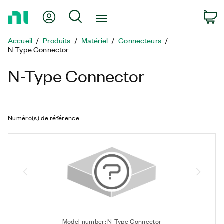
Revenir
Mon compte
Rechercher
P
à
la
Accueil
Produits
Matériel
Connecteurs
page
N-Type Connector
d’accueil
N-Type Connector
Numéro(s) de référence
:
Model number: N-Type Connector