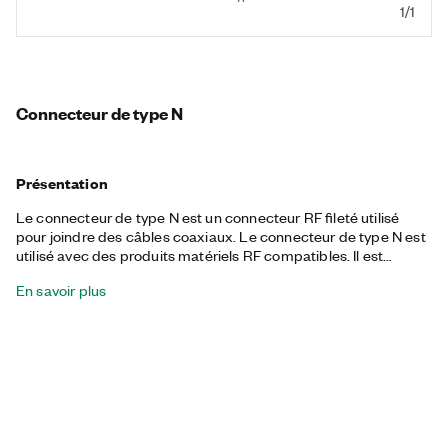
1/1
Connecteur de type N
Présentation
Le connecteur de type N est un connecteur RF fileté utilisé
pour joindre des câbles coaxiaux. Le connecteur de type N est
utilisé avec des produits matériels RF compatibles. Il est
proposé avec des options pour les connexions mâle-mâle,
En savoir plus
mâle-femelle et femelle-femelle ainsi que des options de type
N à type K.