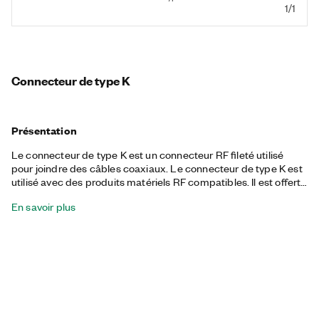
1/1
Connecteur de type K
Présentation
Le connecteur de type K est un connecteur RF fileté utilisé
pour joindre des câbles coaxiaux. Le connecteur de type K est
utilisé avec des produits matériels RF compatibles. Il est offert
avec des options pour les connexions mâle-mâle, mâle-femelle
En savoir plus
et femelle-femelle.