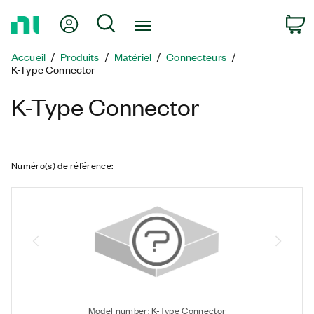
Revenir
Mon compte
Rechercher
P
à
la
Accueil
Produits
Matériel
Connecteurs
page
K-Type Connector
d’accueil
K-Type Connector
Numéro(s) de référence
:
Model number: K-Type Connector