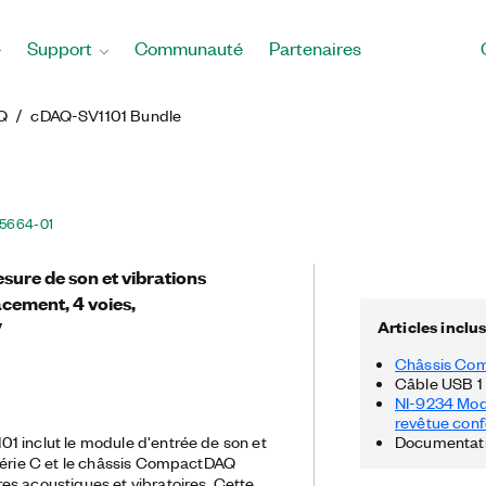
Support
Communauté
Partenaires
Q
cDAQ-SV1101 Bundle
5664-01
sure de son et vibrations
ement, 4 voies,
Articles inclu
V
Châssis Co
Câble USB 1
NI-9234 Modu
revêtue con
1 inclut le module d'entrée de son et
Documentatio
Série C et le châssis CompactDAQ
s acoustiques et vibratoires. Cette