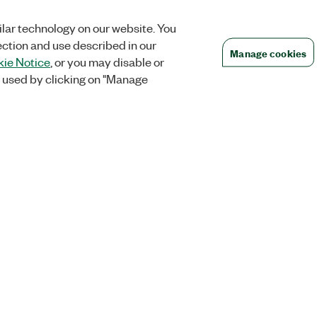
lar technology on our website. You
ection and use described in our
Manage cookies
ie Notice
, or you may disable or
 used by clicking on "Manage
Commandes
Société
t et
Partenaires de
NI fait désorma