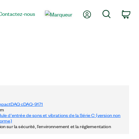
Mon compte
Rechercher
Contactez-nous
Pan
s
mpactDAQ cDAQ-9171
 m
le d'entrée de sons et vibrations de la Série C (version non
forme)
n sur la sécurité, l’environnement et la réglementation