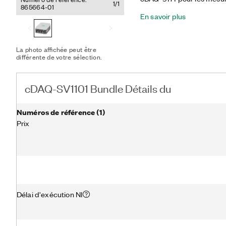
1/1
865664-01
offre groupée fournit un
En savoir plus
portable basé sur USB qui
provenant de capteurs pié
(IEPE) et non IEPE tels q
tachymètres et des sondes
La photo affichée peut être
doté de 4 voies avec des f
différente de votre sélection.
s'ajustent automatiqueme
d'échantillonnage. De plus,
logiciels NI, l'offre group
cDAQ-SV1101 Bundle Détails du
traitement pour la surveill
fréquence et le suivi d'ord
Numéros de référence
(
1
)
Prix
Délai d'exécution NI