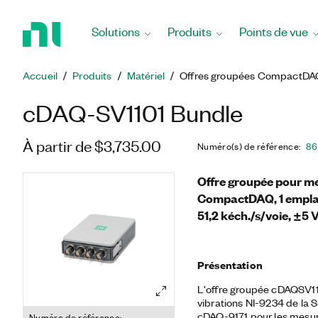
Revenir
à
Solutions
Produits
Points de vue
la
page
d’accueil
Accueil
Produits
Matériel
Offres groupées CompactDA
cDAQ-SV1101 Bundle
À partir de $3,735.00
Numéro(s) de référence
:
86
Offre groupée pour me
CompactDAQ, 1 emplac
51,2 kéch./s/voie, ±5 
Présentation
L'offre groupée cDAQSV110
vibrations NI-9234 de la 
cDAQ-9171 pour les mesure
Numéro de référence: