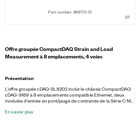
Part number: 868172-01
1/1
Offre groupée CompactDAQ Strain and Load
Measurement à 8 emplacements, 4 voies
Présentation
L’offre groupée cDAQ-SL8202 inclut le châssis CompactDAQ
cDAQ-9189 à 8 emplacements compatible Ethernet, deux
modules d’entrée en pont/jauge de contrainte de la Série C NI-
9237 à 4 voies et deux blocs de connexion NI-9923. Avec cette
En savoir plus
offre groupée, vous pouvez effectuer une surveillance
structurelle des ponts, des bâtiments et d’autres structures
pour garantir l’intégrité et les performances. L’offre groupée
vous aide également à effectuer des tests de charge de
composants mécaniques ainsi que des analyses de