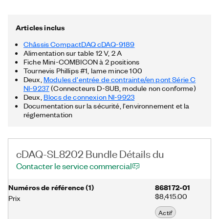
déformation et de déformation lors des tests de contrainte
pour les systèmes à grande échelle. Vous pouvez synchroniser
les données en 40 ns via Ethernet et effectuer à distance des
Articles inclus
tests distribués ou à longue distance. De plus, l’offre groupée
cDAQ-SL8202 prend en charge FlexLogger Lite, logiciel
Châssis CompactDAQ cDAQ-9189
d’acquisition de données gratuit de NI, et inclut des API
Alimentation sur table 12 V, 2 A
documentées et des exemples pour LabVIEW, Python, C/C++,
Fiche Mini-COMBICON à 2 positions
etc.
Tournevis Phillips #1, lame mince 100
Deux,
Modules d'entrée de contrainte/en pont Série C
NI-9237
(Connecteurs D-SUB, module non conforme)
Deux,
Blocs de connexion NI-9923
Documentation sur la sécurité, l'environnement et la
réglementation
cDAQ-SL8202 Bundle Détails du
Contacter le service commercial
Numéros de référence
(
1
)
868172-01
$8,415.00
Prix
Actif