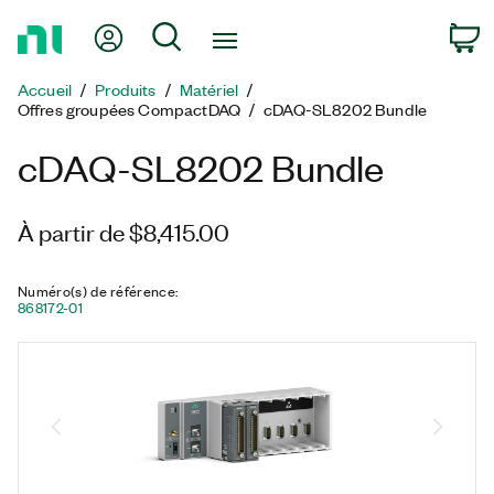
Revenir
Mon compte
Rechercher
P
à
la
Accueil
Produits
Matériel
page
Offres groupées CompactDAQ
cDAQ-SL8202 Bundle
d’accueil
cDAQ-SL8202 Bundle
À partir de $8,415.00
Numéro(s) de référence
:
868172-01