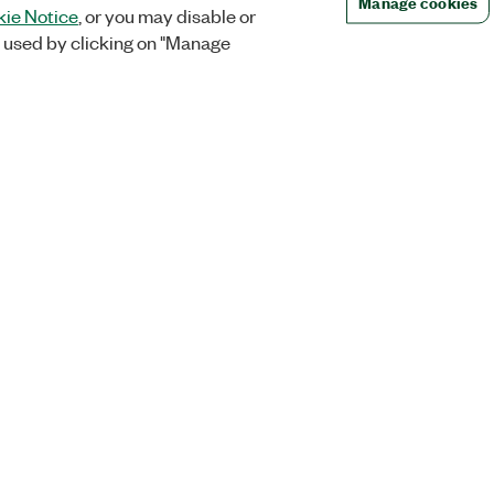
Manage cookies
ie Notice
, or you may disable or
 used by clicking on "Manage
Commandes
Société
t et
Partenaires de
NI fait désorma
distribution NI
d'Emerson
, défense
Suivi et historique des
À propos
tion
commandes