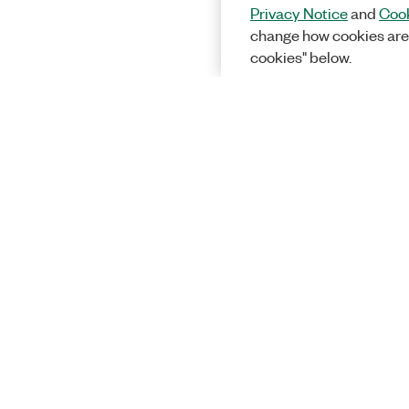
Privacy Notice
and
Cook
change how cookies are
cookies" below.
Solutions
Enseignemen
recherche
Aérospatiale
et administra