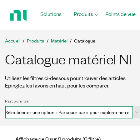
Revenir
à
Solutions
Produits
Points de vue
la
page
d’accueil
Accueil
Produits
Matériel
Catalogue
Catalogue matériel NI
Utilisez les filtres ci‑dessous pour trouver des articles.
Épinglez les favoris en haut pour les comparer.
Parcourir par
Sélectionnez une option « Parcourir par » pour explorer notre cat
Affichage de 0 sur 0 produits (0 filtre)