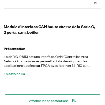
1/1
Module d'interface CAN haute vitesse de la Série C,
2 ports, sans boîtier
Présentation
Le sbRIO-9853 est une interface CAN (Controller Area
Network) haute vitesse permettant de développer des
applications basées sur FPGA avec le driver NI-RIO sur
CompactRIO. Ces modules sont idéaux pour les applications
En savoir plus
de contrôle et de déclenchement de bas niveau basées sur
FPGA qui sont programmées à l’aide du LabVIEW FPGA
Module Ces modules sont également idéaux pour la
manipulation de trames CAN au niveau des octets dans le
module NI LabVIEW FPGA Module . sbRIO-9853 n’est
compatible qu’avec les systèmes CompactRIO. Des modules
Afficher les spécifications
sans boîtier sont conçus pour les applications OEM.