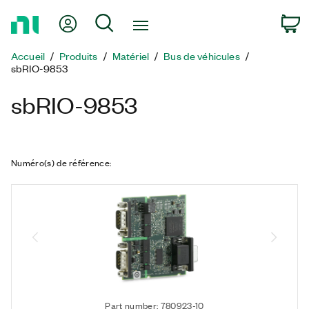
Revenir
Mon compte
Rechercher
P
à
la
Accueil
Produits
Matériel
Bus de véhicules
page
sbRIO-9853
d’accueil
sbRIO-9853
Numéro(s) de référence
:
Part number: 780923-10