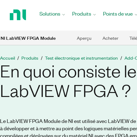
Revenir
à
Solutions
Produits
Points de vue
la
page
d’accueil
Skip to main content
NI LabVIEW FPGA Module
Aperçu
Acheter
Tél
Accueil
Produits
Test électronique et instrumentation
Add-On
En quoi consiste l
LabVIEW FPGA ?
Le LabVIEW FPGA Module de NI est utilisé avec LabVIEW de NI
à développer et à mettre au point des logiques matérielles pe
compilées et déployées sur du matériel NI avec des FPGA em