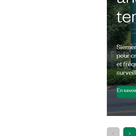
te
Siemen
pour c
et fré
survei
En savoi