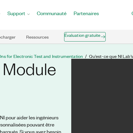
Support
Communauté
Partenaires
Évaluation gratuite
écharger
Ressources
s for Electronic Test and Instrumentation
Qu’est-ce que NI Lab
e Module
 pour aider les ingénieurs
rsonnalisées pouvant être
barqués. Si vous avez besoin