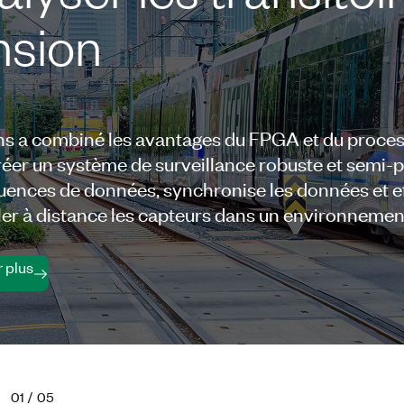
nsion
s a combiné les avantages du FPGA et du proces
réer un système de surveillance robuste et semi-
quences de données, synchronise les données et e
ller à distance les capteurs dans un environnemen
r plus
01
/
05