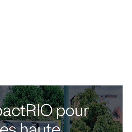
pactRIO pour
res haute