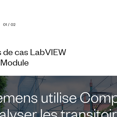
01
/
02
s de cas LabVIEW
Module
emens utilise Com
alyser les transitoi