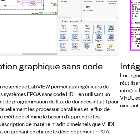
tion graphique sans code
Inté
Les ingé
réutilis
n graphique LabVIEW permet aux ingénieurs de
intégrer 
es systèmes FPGA sans code HDL, en utilisant un
VHDL et V
t de programmation de flux de données intuitif pour
existant.
isuellement les processus parallèles et le flux de
te méthode élimine le besoin d’apprendre les
description de matériel traditionnels tels que VHDL
out en prenant en charge le développement FPGA