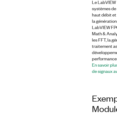
Le LabVIEW 
systèmes de 
haut débit et
la génération 
LabVIEW FPG
Math & Analys
les FFT, la g
traitement as
développemen
performances
En savoir plu
de signaux 
Exemp
Modul