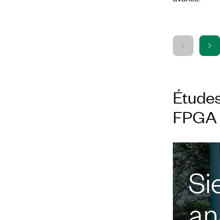
Étude
FPGA 
Si
an