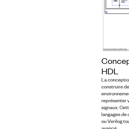
Concep
HDL
La conceptio
construire d
environnemen
représenter v
signaux. Cet
langages de 
ou Verilog t
avancé.