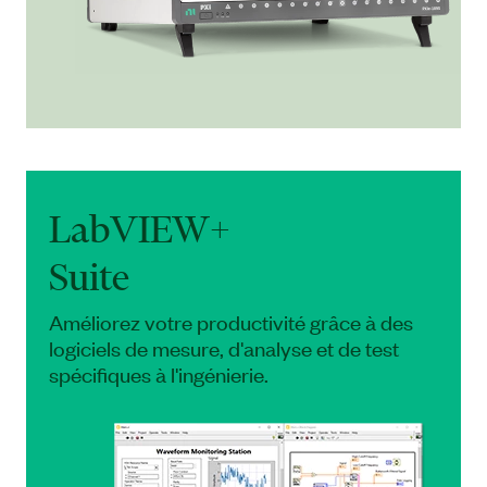
LabVIEW+
Suite
Améliorez votre productivité grâce à des
logiciels de mesure, d'analyse et de test
spécifiques à l'ingénierie.