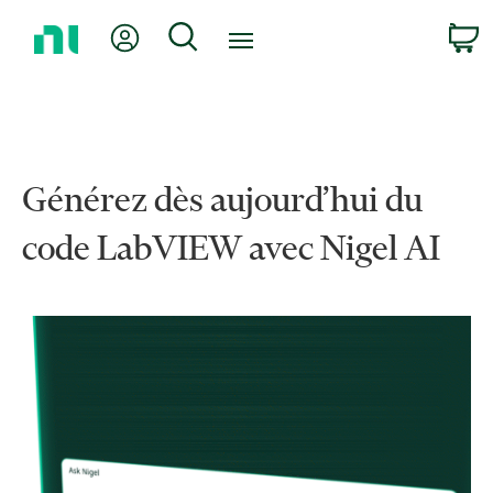
Revenir
Mon compte
Rechercher
P
à
la
page
d’accueil
Générez dès aujourd’hui du
code LabVIEW avec Nigel AI