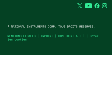
Twitter
YouTube
Faceb
In
©
NATIONAL INSTRUMENTS CORP. TOUS DROITS RÉSERVÉS.
MENTIONS LÉGALES
|
IMPRINT
|
CONFIDENTIALITÉ
|
Gérer
les cookies