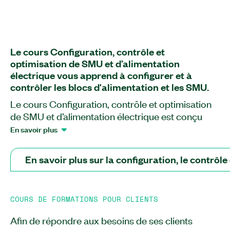
Le cours Configuration, contrôle et
optimisation de SMU et d’alimentation
électrique vous apprend à configurer et à
contrôler les blocs d'alimentation et les SMU.
Le cours Configuration, contrôle et optimisation
de SMU et d’alimentation électrique est conçu
pour vous aider à comprendre comment utiliser
En savoir plus
les unités de mesure de source (SMU) PXI et les
blocs d'alimentation programmables PXI pour
En savoir plus sur la configuration, le contrôle
effectuer des tâches et des tests courants sur les
appareils. Ce cours vous guide tout au long du
flux de travail de test complet : de la configuration
COURS DE FORMATIONS POUR CLIENTS
et du câblage à l'étalonnage, au débogage et à
l'optimisation de la vitesse et de la précision. Vous
Afin de répondre aux besoins de ses clients
apprendrez à configurer et à contrôler les