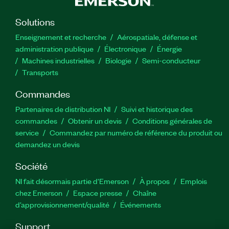
et de validation qui ont besoin de capacités de
source et de mesure pour leurs DUT. Une
Solutions
expérience de base en programmation LabVIEW
est requise.
Enseignement et recherche
Aérospatiale, défense et
administration publique
Électronique
Énergie​
Machines industrielles
Biologie
Semi-conducteur
Principales fonctionnalités :
Transports
Commandes
Format : Sur demande
Partenaires de distribution NI
Suivi et historique des
Pré-requis : Expérience de base en
commandes
Obtenir un devis
Conditions générales de
programmation LabVIEW
service
Commandez par numéro de référence du produit ou
demandez un devis
Numéro(s) de référence :
910900-71
Société
NI fait désormais partie d'Emerson
À propos
Emplois
chez Emerson
Espace presse
Chaîne
d’approvisionnement/qualité
Événements
Support