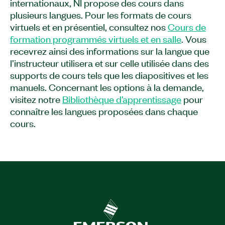
internationaux, NI propose des cours dans
alimentations et les SMU à la fois de manière
plusieurs langues. Pour les formats de cours
interactive dans InstrumentStudio et par
virtuels et en présentiel, consultez nos
Cours de
programmation dans LabVIEW. Vous
formation programmés virtuels et en salle
. Vous
comprendrez également comment effectuer des
recevrez ainsi des informations sur la langue que
tâches telles que la mise sous tension de votre
l’instructeur utilisera et sur celle utilisée dans des
appareil sous test (DUT) en lui fournissant une
supports de cours tels que les diapositives et les
tension ou un courant, en effectuant des
manuels. Concernant les options à la demande,
balayages SMU pour capturer les
visitez notre
Bibliothèque d’apprentissage
pour
caractéristiques IV de votre DUT et en visualisant
connaître les langues proposées dans chaque
le comportement transitoire de votre DUT. Après
cours.
avoir suivi ce cours, vous saurez comment
prendre des mesures précises et répétables en
utilisant la suppression d'offset et la télédétection
ainsi que comment déboguer votre logiciel et
votre matériel pour résoudre les erreurs et
réduire le bruit. Le Cours Configuration, contrôle
et optimisation de SMU et d’alimentation
électrique est recommandé aux ingénieurs de test