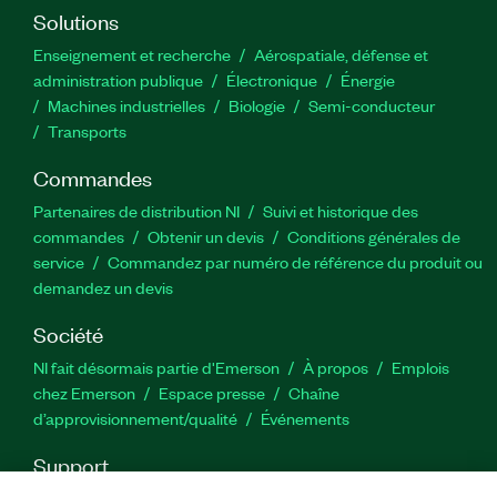
Server.
Solutions
Enseignement et recherche
Aérospatiale, défense et
Numéro(s) de référence :
administration publique
910978-11
Électronique
|
910978-69
Énergie​
Machines industrielles
Biologie
Semi-conducteur
Transports
Commandes
Partenaires de distribution NI
Suivi et historique des
commandes
Obtenir un devis
Conditions générales de
service
Commandez par numéro de référence du produit ou
demandez un devis
Société
NI fait désormais partie d'Emerson
À propos
Emplois
chez Emerson
Espace presse
Chaîne
d’approvisionnement/qualité
Événements
Support