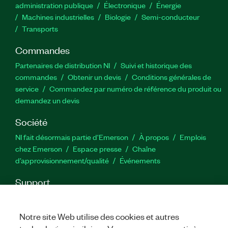
administration publique
Électronique
Énergie​
Machines industrielles
Biologie
Semi-conducteur
Transports
Commandes
Partenaires de distribution NI
Suivi et historique des
commandes
Obtenir un devis
Conditions générales de
service
Commandez par numéro de référence du produit ou
demandez un devis
Société
NI fait désormais partie d'Emerson
À propos
Emplois
chez Emerson
Espace presse
Chaîne
d’approvisionnement/qualité
Événements
Support
Téléchargements
Documentation produit
Forums de
discussion
Activer un produit
Soumettre une demande de
Notre site Web utilise des cookies et autres
service
Commentaires sur le site