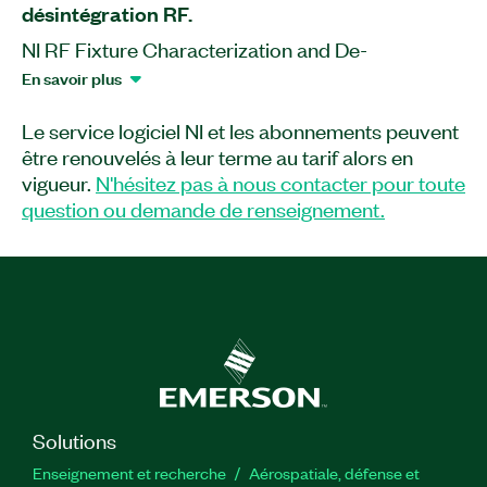
désintégration RF.
NI RF Fixture Characterization and De-
Embedding Toolkit est un ensemble d'outils qui
En savoir plus
permet la caractérisation des appareils RF et la
gestion des données de désintégration RF.
Le service logiciel NI et les abonnements peuvent
être renouvelés à leur terme au tarif alors en
vigueur.
N'hésitez pas à nous contacter pour toute
Numéro(s) de référence :
790773-35WP
|
790772-35
|
question ou demande de renseignement.
790771-35WP
|
790772-35WP
|
790773-35
|
790771-
35
Solutions
Enseignement et recherche
Aérospatiale, défense et