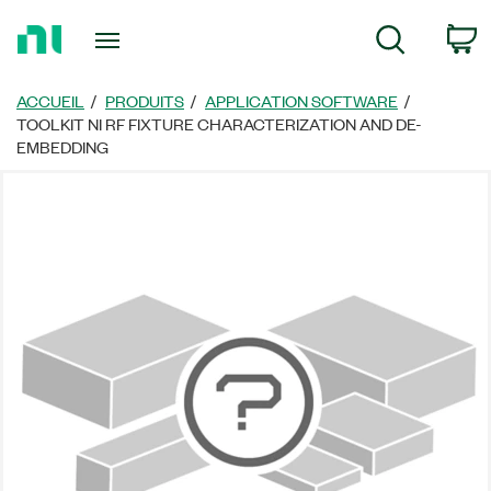
Revenir
P
Recherche
à
la
page
ACCUEIL
PRODUITS
APPLICATION SOFTWARE
d’accueil
TOOLKIT NI RF FIXTURE CHARACTERIZATION AND DE-
EMBEDDING