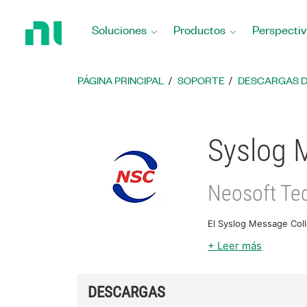
Regresar
a
Soluciones
Productos
Perspectiv
la
página
principal
PÁGINA PRINCIPAL
SOPORTE
DESCARGAS 
Syslog 
Neosoft Te
El Syslog Message Coll
+ Leer más
DESCARGAS