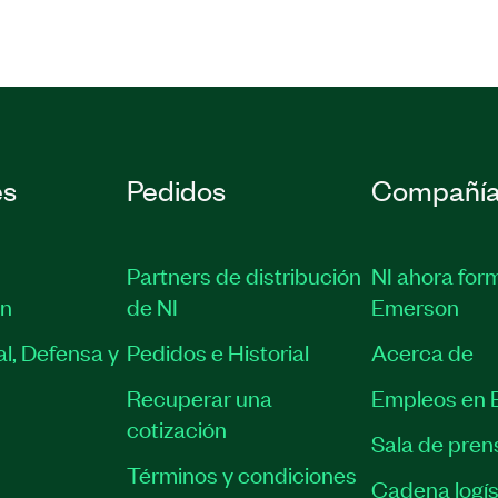
es
Pedidos
Compañí
Partners de distribución
NI ahora for
ón
de NI
Emerson
l, Defensa y
Pedidos e Historial
Acerca de
Recuperar una
Empleos en 
cotización
Sala de pren
Términos y condiciones
Cadena logís