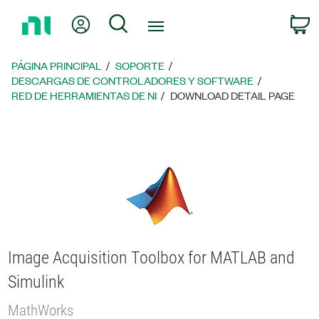
Regresar
Mi cuenta
Búsqueda
C
a
la
página
PÁGINA PRINCIPAL
SOPORTE
principal
DESCARGAS DE CONTROLADORES Y SOFTWARE
RED DE HERRAMIENTAS DE NI
DOWNLOAD DETAIL PAGE
Image Acquisition Toolbox for MATLAB and
Simulink
MathWorks