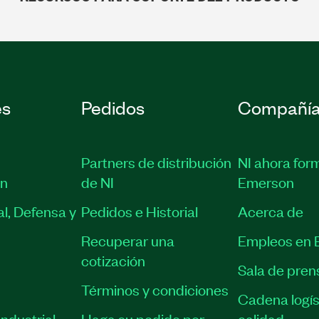
es
Pedidos
Compañí
Partners de distribución
NI ahora for
ón
de NI
Emerson
l, Defensa y
Pedidos e Historial
Acerca de
Recuperar una
Empleos en 
cotización
Sala de pren
Términos y condiciones
Cadena logís
ndustrial
Haga su pedido por
calidad