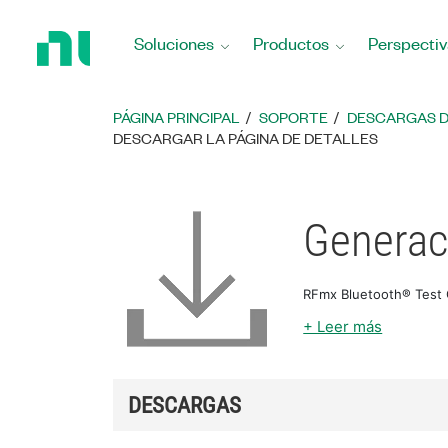
Regresar
a
Soluciones
Productos
Perspectiv
la
página
principal
PÁGINA PRINCIPAL
SOPORTE
DESCARGAS 
DESCARGAR LA PÁGINA DE DETALLES
Generac
RFmx Bluetooth® Test G
+ Leer más
DESCARGAS