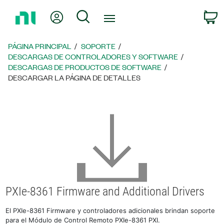
Regresar
Mi cuenta
Búsqueda
C
a
la
página
PÁGINA PRINCIPAL
SOPORTE
principal
DESCARGAS DE CONTROLADORES Y SOFTWARE
DESCARGAS DE PRODUCTOS DE SOFTWARE
DESCARGAR LA PÁGINA DE DETALLES
PXIe-8361 Firmware and Additional Drivers
El PXIe-8361 Firmware y controladores adicionales brindan soporte
para el Módulo de Control Remoto PXIe-8361 PXI.