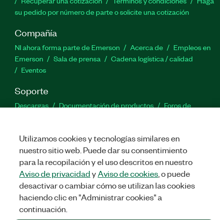
Recuperar una cotización
Términos y condiciones
Haga
su pedido por número de parte o solicite una cotización
Compañía
NI ahora forma parte de Emerson
Acerca de
Empleos en
Emerson
Sala de prensa
Cadena logística / calidad
Eventos
Soporte
Descargas
Documentación de productos
Foros de
discusión
Activar un producto
Enviar solicitud de servicio
Comentarios
Utilizamos cookies y tecnologías similares en
nuestro sitio web. Puede dar su consentimiento
Twitter
Facebook
LinkedIn
YouTu
In
para la recopilación y el uso descritos en nuestro
Aviso de privacidad
y
Aviso de cookies
, o puede
desactivar o cambiar cómo se utilizan las cookies
haciendo clic en "Administrar cookies" a
©
NATIONAL INSTRUMENTS CORP. TODOS LOS DERECHOS
RESERVADOS.
continuación.