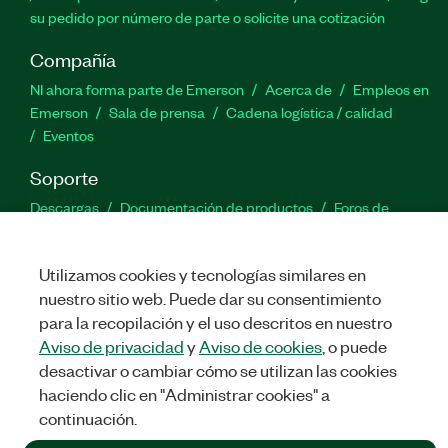
su pedido por número de parte o solicite una cotización
Compañía
NI ahora forma parte de Emerson
Acerca de
Empleos en
Emerson
Sala de prensa
Cadena logística / calidad
Eventos
Soporte
Descargas
Documentación de productos
Foros de
discusión
Activar un producto
Enviar solicitud de servicio
Comentarios
Utilizamos cookies y tecnologías similares en
nuestro sitio web. Puede dar su consentimiento
Twitter
Facebook
LinkedIn
YouTu
In
para la recopilación y el uso descritos en nuestro
Aviso de privacidad
y
Aviso de cookies
, o puede
desactivar o cambiar cómo se utilizan las cookies
haciendo clic en "Administrar cookies" a
©
NATIONAL INSTRUMENTS CORP. TODOS LOS DERECHOS
RESERVADOS.
continuación.
LEGAL
|
IMPRINT
|
PRIVACIDAD
|
Administrar cookies