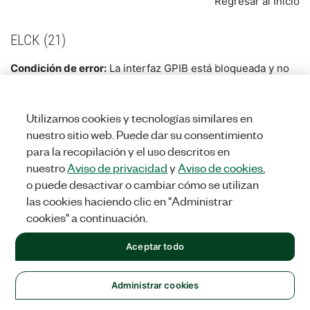
Regresar al Inicio
ELCK (21)
Condición de error:
La interfaz GPIB está bloqueada y no
se puede acceder a ella.
Utilizamos cookies y tecnologías similares en
Posible causa:
Este error suele ocurrir cuando hay dos o
nuestro sitio web. Puede dar su consentimiento
más procesos que quieren acceder a la misma interfaz y
un proceso ya ha bloqueado la interfaz. Este error se
para la recopilación y el uso descritos en
devuelve cuando la operación no se puede realizar debido
nuestro
Aviso de privacidad
y
Aviso de cookies
,
al bloqueo existente en la interfaz. También se devuelve
o puede desactivar o cambiar cómo se utilizan
cuando un proceso intenta desbloquear una interfaz
las cookies haciendo clic en "Administrar
cuando no existe tal bloqueo.
cookies" a continuación.
Solución:
Aceptar todo
¿Le resultó útil esta información?
La forma de evitar el error ELCK es esperar una
Administrar cookies
Sí
No
cantidad aleatoria de tiempo antes de intentar