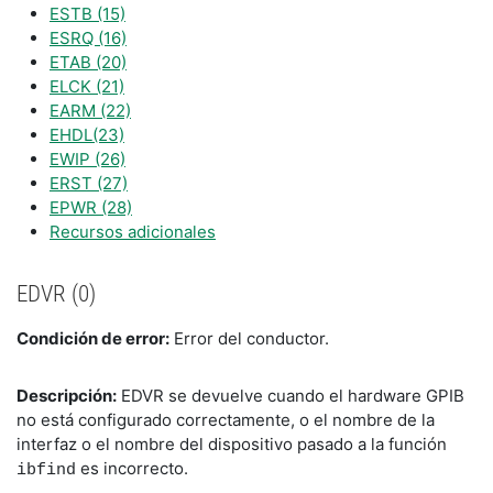
ESTB (15)
ESRQ (16)
ETAB (20)
ELCK (21)
EARM (22)
EHDL(23)
EWIP (26)
ERST (27)
EPWR (28)
Recursos adicionales
EDVR (0)
Condición de error:
Error del conductor.
Descripción:
EDVR se devuelve cuando el hardware GPIB
no está configurado correctamente, o el nombre de la
interfaz o el nombre del dispositivo pasado a la función
es incorrecto.
ibfind