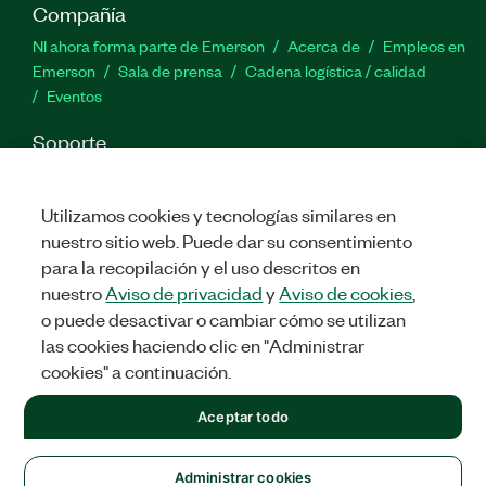
Compañía
NI ahora forma parte de Emerson
Acerca de
Empleos en
Emerson
Sala de prensa
Cadena logística / calidad
Eventos
Soporte
Descargas
Documentación de productos
Foros de
discusión
Activar un producto
Enviar solicitud de servicio
Utilizamos cookies y tecnologías similares en
Comentarios
nuestro sitio web. Puede dar su consentimiento
para la recopilación y el uso descritos en
Twitter
Facebook
LinkedIn
YouTu
In
nuestro
Aviso de privacidad
y
Aviso de cookies
,
o puede desactivar o cambiar cómo se utilizan
las cookies haciendo clic en "Administrar
cookies" a continuación.
©
2026
NATIONAL INSTRUMENTS CORP. TODOS LOS DERECHOS
RESERVADOS.
Aceptar todo
+1 877 388 1952
LEGAL
|
IMPRINT
|
PRIVACIDAD
|
Administrar cookies
United States
Administrar cookies