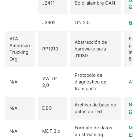
J2411
Solo-alambre CAN
CA
J2602
LIN 2.0
NI-
ATA
En
Abstracción de
American
par
RP1210
hardware para
Trucking
int
J1939
Org.
847
Protocolo de
VW TP
N/A
diagnóstico del
AD
2,0
transporte
Archivo de base de
NI-
N/A
DBC
datos de red
CA
Formato de datos
MDF
N/A
MDF 3.x
en streaming
Plu