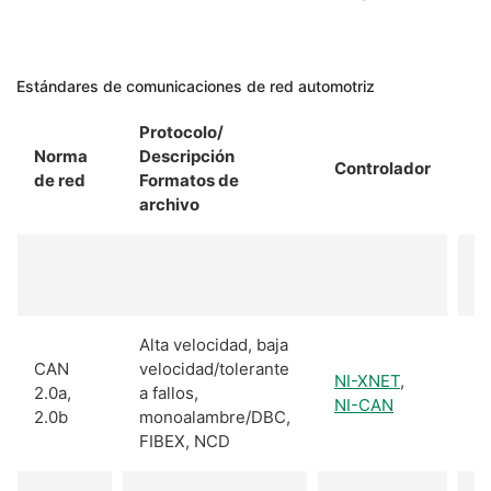
Estándares de comunicaciones de red automotriz
Protocolo/
Norma
Descripción
Controlador
A
de red
Formatos de
archivo
NI
L
Alta velocidad, baja
CAN
velocidad/tolerante
NI-XNET
,
2.0a,
a fallos,
NI-CAN
2.0b
monoalambre/DBC,
FIBEX, NCD