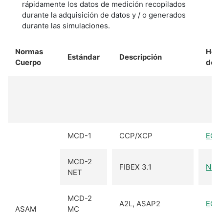
rápidamente los datos de medición recopilados
durante la adquisición de datos y / o generados
durante las simulaciones.
Normas
Her
Estándar
Descripción
Cuerpo
de 
MCD-1
CCP/XCP
EC
MCD-2
FIBEX 3.1
NI-
NET
MCD-2
A2L, ASAP2
EC
ASAM
MC