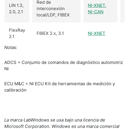
Red de
LIN 1.3,
NI-XNET
,
interconexión
2.0, 2.1
NI-CAN
local/LDF, FIBEX
FlexRay
FIBEX 2.x, 3.1
NI-XNET
2.1
Notas:
ADCS = Conjunto de comandos de diagnóstico automotriz
NI
ECU M&C = NI ECU Kit de herramientas de medición y
calibración
La marca LabWindows se usa bajo una licencia de
Microsoft Corporation. Windows es una marca comercial