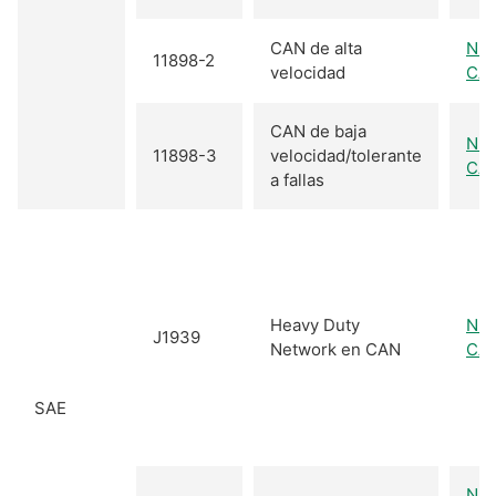
CAN de alta
NI-
11898-2
velocidad
CA
CAN de baja
NI-
11898-3
velocidad/tolerante
CA
a fallas
Heavy Duty
NI-
J1939
Network en CAN
CA
SAE
NI-