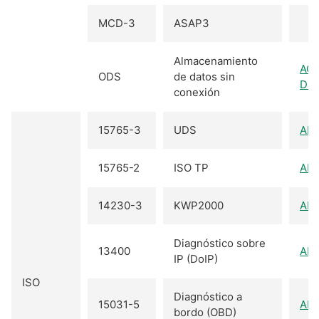
MCD-3
ASAP3
Almacenamiento
AO
ODS
de datos sin
Dat
conexión
15765-3
UDS
AD
15765-2
ISO TP
AD
14230-3
KWP2000
AD
Diagnóstico sobre
13400
AD
IP (DoIP)
ISO
Diagnóstico a
15031-5
AD
bordo (OBD)