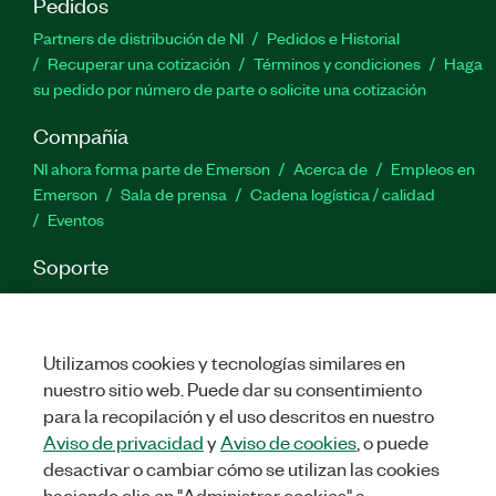
Pedidos
Partners de distribución de NI
Pedidos e Historial
Recuperar una cotización
Términos y condiciones
Haga
su pedido por número de parte o solicite una cotización
Compañía
NI ahora forma parte de Emerson
Acerca de
Empleos en
Emerson
Sala de prensa
Cadena logística / calidad
Eventos
Soporte
Descargas
Documentación de productos
Foros de
discusión
Activar un producto
Enviar solicitud de servicio
Comentarios
Utilizamos cookies y tecnologías similares en
nuestro sitio web. Puede dar su consentimiento
para la recopilación y el uso descritos en nuestro
Twitter
Facebook
LinkedIn
YouTu
In
Aviso de privacidad
y
Aviso de cookies
, o puede
desactivar o cambiar cómo se utilizan las cookies
haciendo clic en "Administrar cookies" a