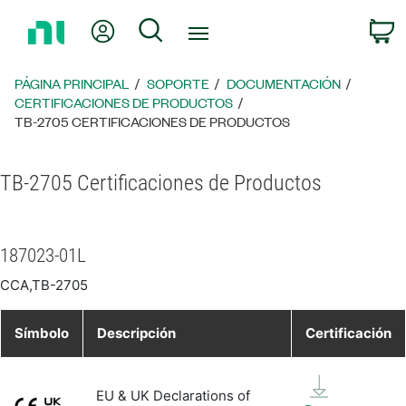
Regresar
Mi cuenta
Búsqueda
C
a
la
página
PÁGINA PRINCIPAL
SOPORTE
DOCUMENTACIÓN
principal
CERTIFICACIONES DE PRODUCTOS
TB-2705 CERTIFICACIONES DE PRODUCTOS
TB-2705 Certificaciones de Productos
187023-01L
CCA,TB-2705
Símbolo
Descripción
Certificación
EU & UK Declarations of