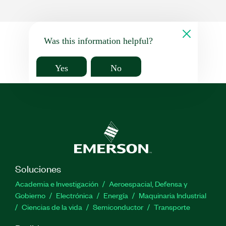
Was this information helpful?
Yes
No
Soluciones
Academia e Investigación
Aeroespacial, Defensa y
Gobierno
Electrónica
Energía
Maquinaria Industrial
Ciencias de la vida
Semiconductor
Transporte