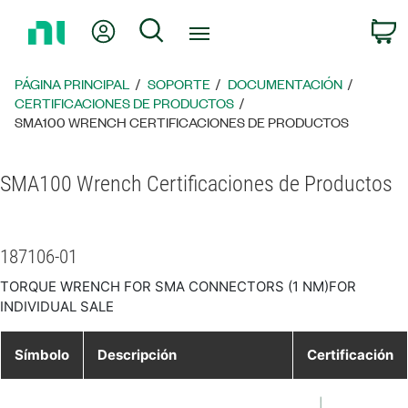
Regresar
Mi cuenta
Búsqueda
C
a
la
página
PÁGINA PRINCIPAL
SOPORTE
DOCUMENTACIÓN
principal
CERTIFICACIONES DE PRODUCTOS
SMA100 WRENCH CERTIFICACIONES DE PRODUCTOS
SMA100 Wrench Certificaciones de Productos
187106-01
TORQUE WRENCH FOR SMA CONNECTORS (1 NM)FOR
INDIVIDUAL SALE
Símbolo
Descripción
Certificación