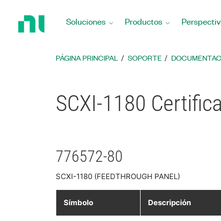
Regresar
a
Soluciones
Productos
Perspectiv
la
página
principal
PÁGINA PRINCIPAL
SOPORTE
DOCUMENTAC
SCXI-1180 Certific
776572-80
SCXI-1180 (FEEDTHROUGH PANEL)
Símbolo
Descripción