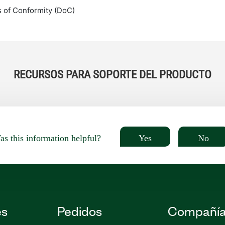
s of Conformity (DoC)
RECURSOS PARA SOPORTE DEL PRODUCTO
Yes
No
s this information helpful?
es
Pedidos
Compañí