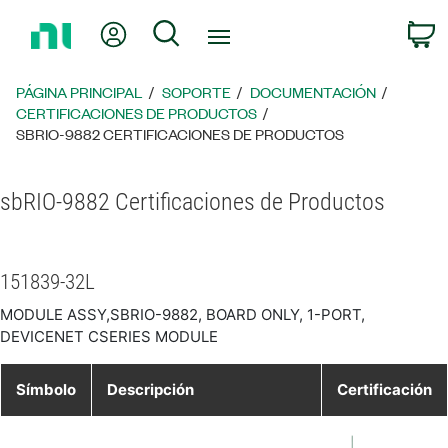
Regresar
Mi cuenta
Búsqueda
C
a
la
página
PÁGINA PRINCIPAL
SOPORTE
DOCUMENTACIÓN
principal
CERTIFICACIONES DE PRODUCTOS
SBRIO-9882 CERTIFICACIONES DE PRODUCTOS
sbRIO-9882 Certificaciones de Productos
151839-32L
MODULE ASSY,SBRIO-9882, BOARD ONLY, 1-PORT,
DEVICENET CSERIES MODULE
Símbolo
Descripción
Certificación