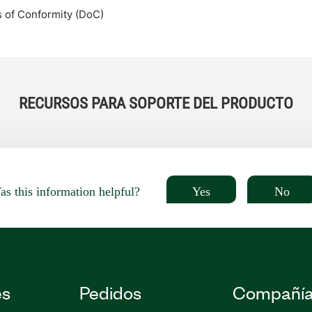
s of Conformity (DoC)
RECURSOS PARA SOPORTE DEL PRODUCTO
Yes
No
s this information helpful?
es
Pedidos
Compañí