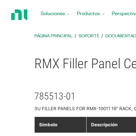
Regresar
a
Soluciones
Productos
Perspectiv
la
página
principal
PÁGINA PRINCIPAL
SOPORTE
DOCUMENTAC
RMX Filler Panel C
785513-01
3U FILLER PANELS FOR RMX-10011 19" RACK, 
Símbolo
Descripción