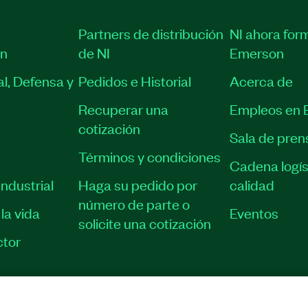
Partners de distribución
NI ahora for
ón
de NI
Emerson
l, Defensa y
Pedidos e Historial
Acerca de
Recuperar una
Empleos en 
cotización
Sala de pren
Términos y condiciones
Cadena logís
ndustrial
Haga su pedido por
calidad
número de parte o
la vida
Eventos
solicite una cotización
tor