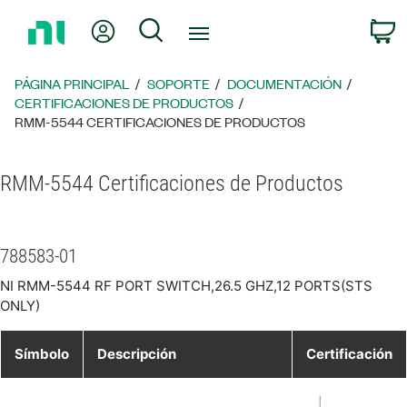
Regresar
Mi cuenta
Búsqueda
C
a
la
página
PÁGINA PRINCIPAL
SOPORTE
DOCUMENTACIÓN
principal
CERTIFICACIONES DE PRODUCTOS
RMM-5544 CERTIFICACIONES DE PRODUCTOS
RMM-5544 Certificaciones de Productos
788583-01
NI RMM-5544 RF PORT SWITCH,26.5 GHZ,12 PORTS(STS
ONLY)
Símbolo
Descripción
Certificación