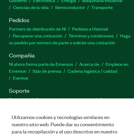
Gobierno
Electrónica
Energía
Maquinaria Industrial
Ciencias de la vida
Semiconductor
Transporte
Pedidos
Partners de distribución de NI
Pedidos e Historial
Recuperar una cotización
Términos y condiciones
Haga
su pedido por número de parte o solicite una cotización
Compañía
NI ahora forma parte de Emerson
Acerca de
Empleos en
Emerson
Sala de prensa
Cadena logística / calidad
Eventos
Soporte
Descargas
Documentación de productos
Foros de
discusión
Activar un producto
Enviar solicitud de servicio
Comentarios
Utilizamos cookies y tecnologías similares en
nuestro sitio web. Puede dar su consentimiento
para la recopilación y el uso descritos en nuestro
Twitter
Facebook
LinkedIn
YouTu
In