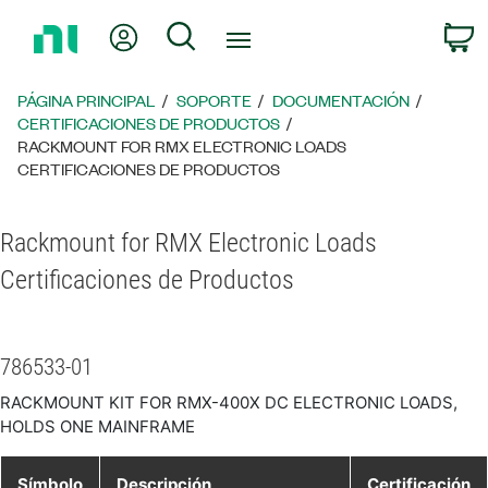
Regresar
Mi cuenta
Búsqueda
C
a
la
página
PÁGINA PRINCIPAL
SOPORTE
DOCUMENTACIÓN
principal
CERTIFICACIONES DE PRODUCTOS
RACKMOUNT FOR RMX ELECTRONIC LOADS
CERTIFICACIONES DE PRODUCTOS
Rackmount for RMX Electronic Loads
Certificaciones de Productos
786533-01
RACKMOUNT KIT FOR RMX-400X DC ELECTRONIC LOADS,
HOLDS ONE MAINFRAME
Símbolo
Descripción
Certificación