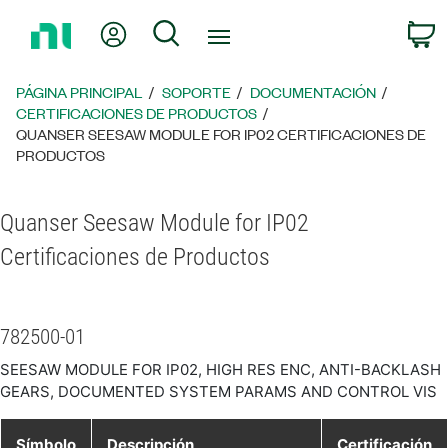
Regresar
Mi cuenta
Búsqueda
C
a
la
página
PÁGINA PRINCIPAL
SOPORTE
DOCUMENTACIÓN
principal
CERTIFICACIONES DE PRODUCTOS
QUANSER SEESAW MODULE FOR IP02 CERTIFICACIONES DE
PRODUCTOS
Quanser Seesaw Module for IP02
Certificaciones de Productos
782500-01
SEESAW MODULE FOR IP02, HIGH RES ENC, ANTI-BACKLASH
GEARS, DOCUMENTED SYSTEM PARAMS AND CONTROL VIS
Símbolo
Descripción
Certificación