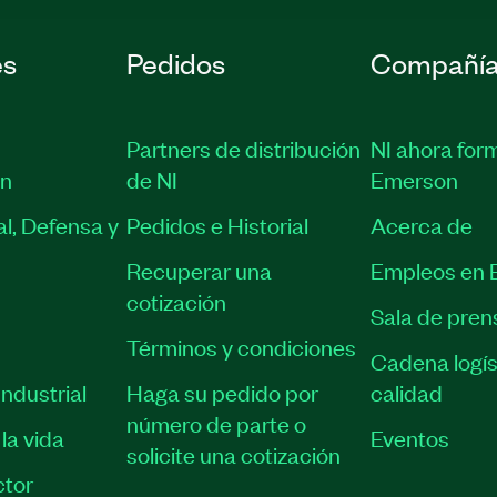
es
Pedidos
Compañí
Partners de distribución
NI ahora for
ón
de NI
Emerson
l, Defensa y
Pedidos e Historial
Acerca de
Recuperar una
Empleos en 
cotización
Sala de pren
Términos y condiciones
Cadena logís
ndustrial
Haga su pedido por
calidad
número de parte o
la vida
Eventos
solicite una cotización
tor