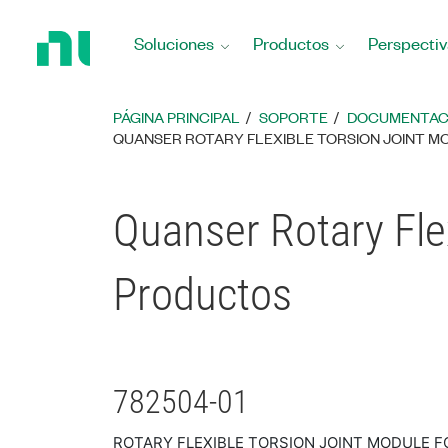
Regresar
a
Soluciones
Productos
Perspectiv
la
página
principal
PÁGINA PRINCIPAL
SOPORTE
DOCUMENTAC
QUANSER ROTARY FLEXIBLE TORSION JOINT M
Quanser Rotary Fle
Productos
782504-01
ROTARY FLEXIBLE TORSION JOINT MODULE F