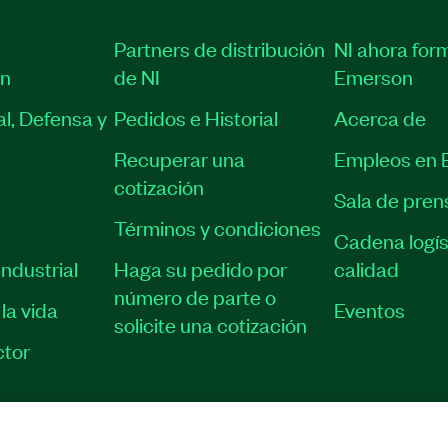
Partners de distribución
NI ahora for
ón
de NI
Emerson
l, Defensa y
Pedidos e Historial
Acerca de
Recuperar una
Empleos en 
cotización
Sala de pren
Términos y condiciones
Cadena logís
ndustrial
Haga su pedido por
calidad
número de parte o
la vida
Eventos
solicite una cotización
tor