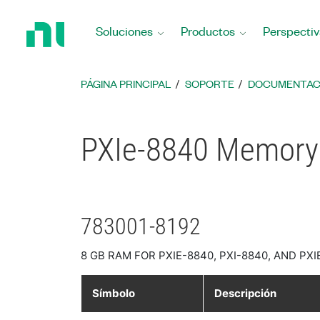
Regresar
a
Soluciones
Productos
Perspectiv
la
página
principal
PÁGINA PRINCIPAL
SOPORTE
DOCUMENTAC
PXIe-8840 Memory 
783001-8192
8 GB RAM FOR PXIE-8840, PXI-8840, AND PXI
Símbolo
Descripción