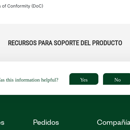
s of Conformity (DoC)
RECURSOS PARA SOPORTE DEL PRODUCTO
Yes
No
s this information helpful?
es
Pedidos
Compañí