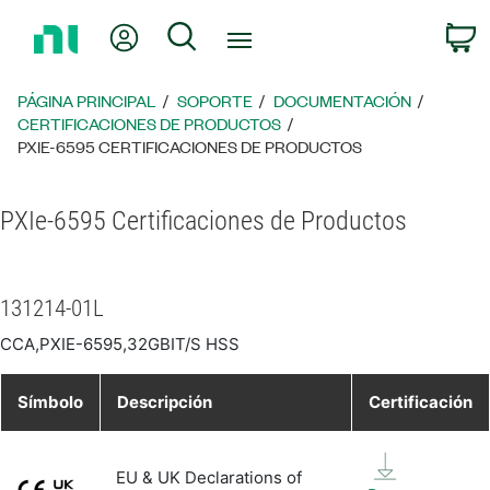
Regresar
Mi cuenta
Búsqueda
C
a
la
página
PÁGINA PRINCIPAL
SOPORTE
DOCUMENTACIÓN
principal
CERTIFICACIONES DE PRODUCTOS
PXIE-6595 CERTIFICACIONES DE PRODUCTOS
PXIe-6595 Certificaciones de Productos
131214-01L
CCA,PXIE-6595,32GBIT/S HSS
Símbolo
Descripción
Certificación
EU & UK Declarations of