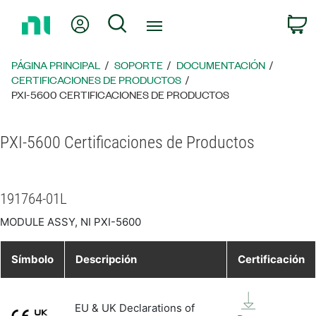
Regresar
Mi cuenta
Búsqueda
C
a
la
página
PÁGINA PRINCIPAL
SOPORTE
DOCUMENTACIÓN
principal
CERTIFICACIONES DE PRODUCTOS
PXI-5600 CERTIFICACIONES DE PRODUCTOS
PXI-5600 Certificaciones de Productos
191764-01L
MODULE ASSY, NI PXI-5600
Símbolo
Descripción
Certificación
EU & UK Declarations of