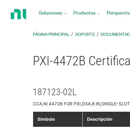
Regresar
a
Soluciones
Productos
Perspectiv
la
página
principal
PÁGINA PRINCIPAL
SOPORTE
DOCUMENTAC
PXI-4472B Certific
187123-02L
CCA,NI 4472B FOR PXI,DSA,8 IN,SINGLE-SLO
Símbolo
Descripción