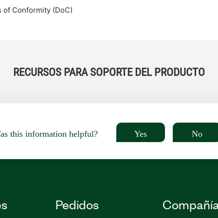
s of Conformity (DoC)
RECURSOS PARA SOPORTE DEL PRODUCTO
Yes
No
s this information helpful?
es
Pedidos
Compañí