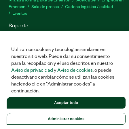
Emerson
Sala de prensa
Cadena logística / calidad
Eventos
Soporte
Descargas
Documentación de productos
Foros de
discusión
Activar un producto
Enviar solicitud de servicio
Comentarios
Utilizamos cookies y tecnologías similares en
nuestro sitio web. Puede dar su consentimiento
para la recopilación y el uso descritos en nuestro
Twitter
Facebook
LinkedIn
YouTu
In
Aviso de privacidad
y
Aviso de cookies
, o puede
desactivar o cambiar cómo se utilizan las cookies
haciendo clic en "Administrar cookies" a
©
NATIONAL INSTRUMENTS CORP. TODOS LOS DERECHOS
continuación.
RESERVADOS.
Aceptar todo
LEGAL
|
IMPRINT
|
PRIVACIDAD
|
Administrar cookies
Administrar cookies