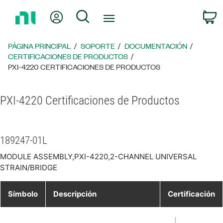
Regresar
Mi cuenta
Búsqueda
C
a
la
página
PÁGINA PRINCIPAL
SOPORTE
DOCUMENTACIÓN
principal
CERTIFICACIONES DE PRODUCTOS
PXI-4220 CERTIFICACIONES DE PRODUCTOS
PXI-4220 Certificaciones de Productos
189247-01L
MODULE ASSEMBLY,PXI-4220,2-CHANNEL UNIVERSAL
STRAIN/BRIDGE
Símbolo
Descripción
Certificación