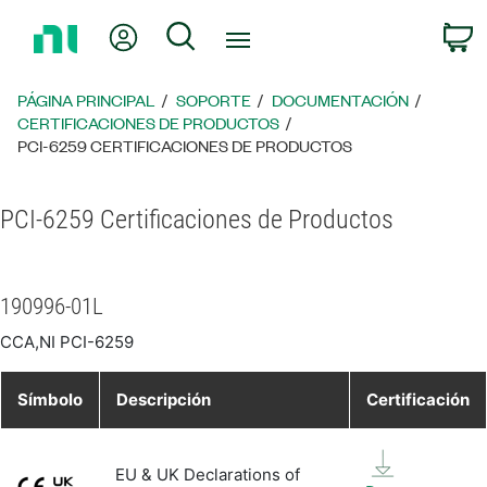
Regresar
Mi cuenta
Búsqueda
C
a
la
página
PÁGINA PRINCIPAL
SOPORTE
DOCUMENTACIÓN
principal
CERTIFICACIONES DE PRODUCTOS
PCI-6259 CERTIFICACIONES DE PRODUCTOS
PCI-6259 Certificaciones de Productos
190996-01L
CCA,NI PCI-6259
Símbolo
Descripción
Certificación
EU & UK Declarations of