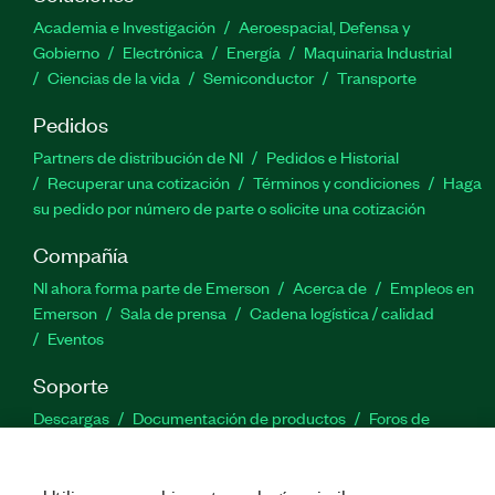
Academia e Investigación
Aeroespacial, Defensa y
Gobierno
Electrónica
Energía
Maquinaria Industrial
Ciencias de la vida
Semiconductor
Transporte
Pedidos
Partners de distribución de NI
Pedidos e Historial
Recuperar una cotización
Términos y condiciones
Haga
su pedido por número de parte o solicite una cotización
Compañía
NI ahora forma parte de Emerson
Acerca de
Empleos en
Emerson
Sala de prensa
Cadena logística / calidad
Eventos
Soporte
Descargas
Documentación de productos
Foros de
discusión
Activar un producto
Enviar solicitud de servicio
Comentarios