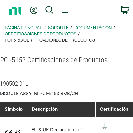
Regresar
Mi cuenta
Búsqueda
C
a
la
página
PÁGINA PRINCIPAL
SOPORTE
DOCUMENTACIÓN
principal
CERTIFICACIONES DE PRODUCTOS
PCI-5153 CERTIFICACIONES DE PRODUCTOS
PCI-5153 Certificaciones de Productos
190502-01L
MODULE ASSY, NI PCI-5153,8MB/CH
Símbolo
Descripción
Certificación
EU & UK Declarations of