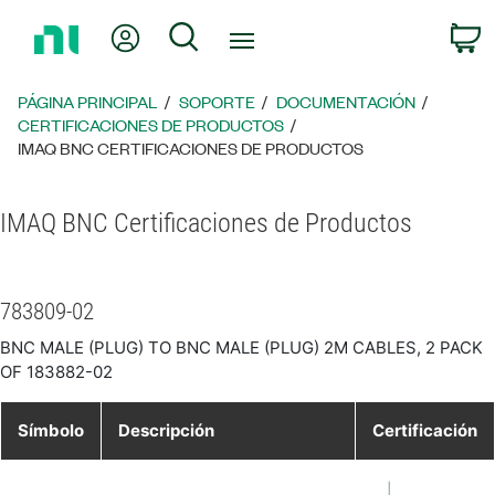
Regresar
Mi cuenta
Búsqueda
C
a
la
página
PÁGINA PRINCIPAL
SOPORTE
DOCUMENTACIÓN
principal
CERTIFICACIONES DE PRODUCTOS
IMAQ BNC CERTIFICACIONES DE PRODUCTOS
IMAQ BNC Certificaciones de Productos
783809-02
BNC MALE (PLUG) TO BNC MALE (PLUG) 2M CABLES, 2 PACK
OF 183882-02
Símbolo
Descripción
Certificación