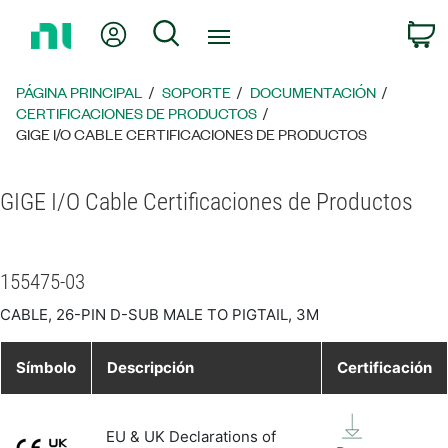
Regresar
Mi cuenta
Búsqueda
C
a
la
página
PÁGINA PRINCIPAL
SOPORTE
DOCUMENTACIÓN
principal
CERTIFICACIONES DE PRODUCTOS
GIGE I/O CABLE CERTIFICACIONES DE PRODUCTOS
GIGE I/O Cable Certificaciones de Productos
155475-03
CABLE, 26-PIN D-SUB MALE TO PIGTAIL, 3M
Símbolo
Descripción
Certificación
EU & UK Declarations of