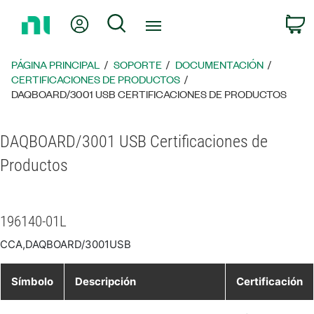
Regresar
Mi cuenta
Búsqueda
C
a
la
página
PÁGINA PRINCIPAL
SOPORTE
DOCUMENTACIÓN
principal
CERTIFICACIONES DE PRODUCTOS
DAQBOARD/3001 USB CERTIFICACIONES DE PRODUCTOS
DAQBOARD/3001 USB Certificaciones de
Productos
196140-01L
CCA,DAQBOARD/3001USB
Símbolo
Descripción
Certificación