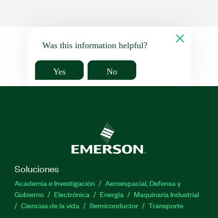
Was this information helpful?
Yes
No
Soluciones
Academia e Investigación
Aeroespacial, Defensa y
Gobierno
Electrónica
Energía
Maquinaria Industrial
Ciencias de la vida
Semiconductor
Transporte