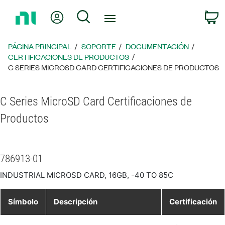
Regresar
Mi cuenta
Búsqueda
C
a
la
página
PÁGINA PRINCIPAL
SOPORTE
DOCUMENTACIÓN
principal
CERTIFICACIONES DE PRODUCTOS
C SERIES MICROSD CARD CERTIFICACIONES DE PRODUCTOS
C Series MicroSD Card Certificaciones de
Productos
786913-01
INDUSTRIAL MICROSD CARD, 16GB, -40 TO 85C
Símbolo
Descripción
Certificación