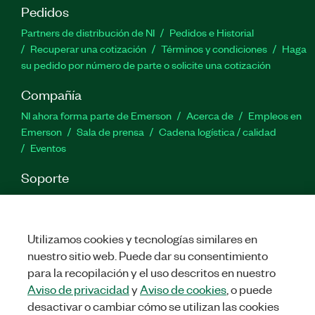
Pedidos
Partners de distribución de NI
Pedidos e Historial
Recuperar una cotización
Términos y condiciones
Haga
su pedido por número de parte o solicite una cotización
Compañía
NI ahora forma parte de Emerson
Acerca de
Empleos en
Emerson
Sala de prensa
Cadena logística / calidad
Eventos
Soporte
Descargas
Documentación de productos
Foros de
discusión
Activar un producto
Enviar solicitud de servicio
Comentarios
Utilizamos cookies y tecnologías similares en
nuestro sitio web. Puede dar su consentimiento
para la recopilación y el uso descritos en nuestro
Twitter
Facebook
LinkedIn
YouTu
In
Aviso de privacidad
y
Aviso de cookies
, o puede
desactivar o cambiar cómo se utilizan las cookies